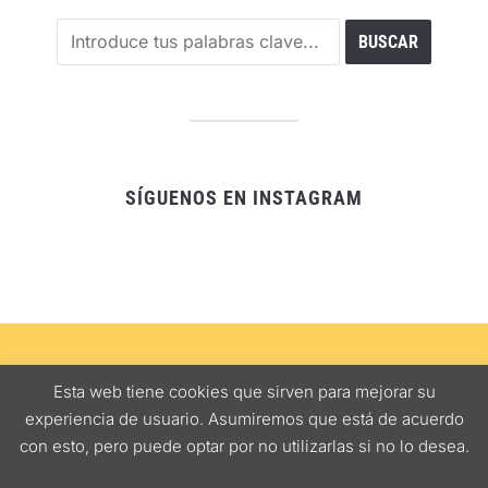
SÍGUENOS EN INSTAGRAM
SEVILLA
ALJARAFE
COMER CON NIÑOS
RUTAS GASTRONÓMICAS
Esta web tiene cookies que sirven para mejorar su
NOTAS DE INTERÉS
MAPA BARES
experiencia de usuario. Asumiremos que está de acuerdo
con esto, pero puede optar por no utilizarlas si no lo desea.