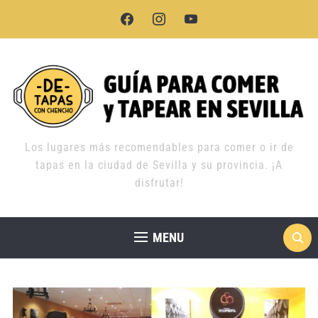
facebook
instagram
youtube
Los lugares más recomendables para comer o ir de
tapas en la ciudad de Sevilla y su provincia. ¡A
disfrutar!
MENU