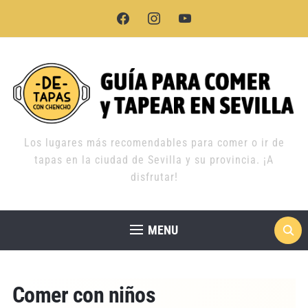
facebook
instagram
youtube
Los lugares más recomendables para comer o ir de
tapas en la ciudad de Sevilla y su provincia. ¡A
disfrutar!
MENU
Comer con niños