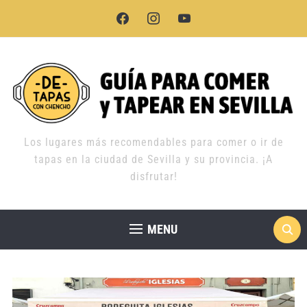
facebook
instagram
youtube
Los lugares más recomendables para comer o ir de
tapas en la ciudad de Sevilla y su provincia. ¡A
disfrutar!
MENU