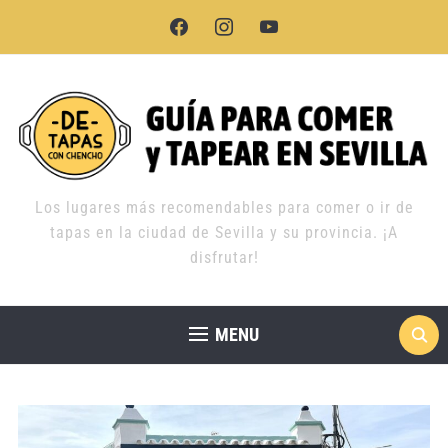
facebook
instagram
youtube
Los lugares más recomendables para comer o ir de
tapas en la ciudad de Sevilla y su provincia. ¡A
disfrutar!
MENU