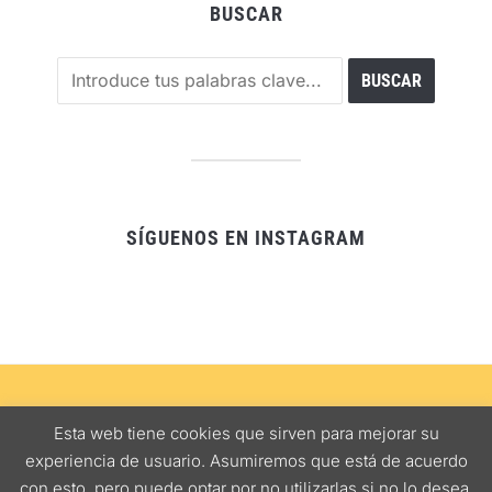
BUSCAR
SÍGUENOS EN INSTAGRAM
SEVILLA
ALJARAFE
COMER CON NIÑOS
RUTAS GASTRONÓMICAS
Esta web tiene cookies que sirven para mejorar su
NOTAS DE INTERÉS
MAPA BARES
experiencia de usuario. Asumiremos que está de acuerdo
con esto, pero puede optar por no utilizarlas si no lo desea.