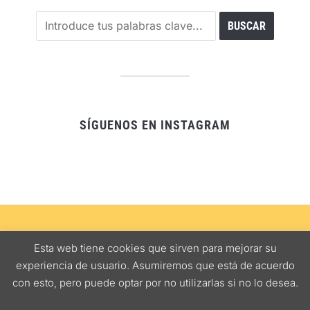
SÍGUENOS EN INSTAGRAM
SEVILLA
ALJARAFE
COMER CON NIÑOS
RUTAS GASTRONÓMICAS
Esta web tiene cookies que sirven para mejorar su
NOTAS DE INTERÉS
MAPA BARES
experiencia de usuario. Asumiremos que está de acuerdo
con esto, pero puede optar por no utilizarlas si no lo desea.