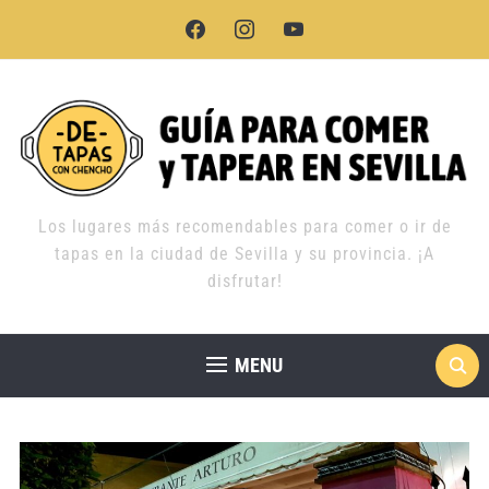
facebook
instagram
youtube
Los lugares más recomendables para comer o ir de
tapas en la ciudad de Sevilla y su provincia. ¡A
disfrutar!
MENU