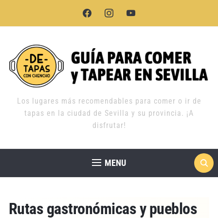
facebook
instagram
youtube
Los lugares más recomendables para comer o ir de
tapas en la ciudad de Sevilla y su provincia. ¡A
disfrutar!
MENU
Rutas gastronómicas y pueblos