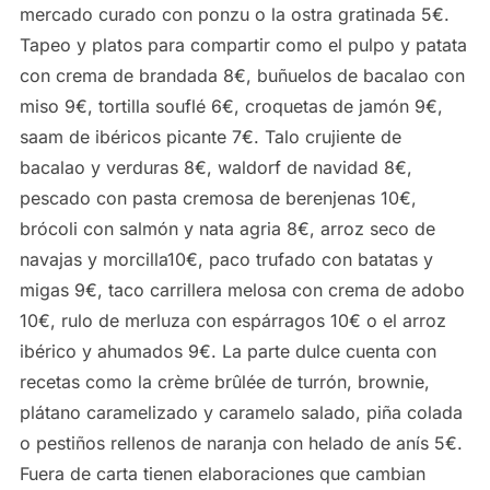
mercado curado con ponzu o la ostra gratinada 5€.
Tapeo y platos para compartir como el pulpo y patata
con crema de brandada 8€, buñuelos de bacalao con
miso 9€, tortilla souflé 6€, croquetas de jamón 9€,
saam de ibéricos picante 7€. Talo crujiente de
bacalao y verduras 8€, waldorf de navidad 8€,
pescado con pasta cremosa de berenjenas 10€,
brócoli con salmón y nata agria 8€, arroz seco de
navajas y morcilla10€, paco trufado con batatas y
migas 9€, taco carrillera melosa con crema de adobo
10€, rulo de merluza con espárragos 10€ o el arroz
ibérico y ahumados 9€. La parte dulce cuenta con
recetas como la crème brûlée de turrón, brownie,
plátano caramelizado y caramelo salado, piña colada
o pestiños rellenos de naranja con helado de anís 5€.
Fuera de carta tienen elaboraciones que cambian