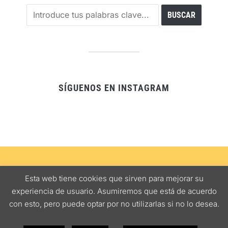
SÍGUENOS EN INSTAGRAM
SEVILLA
ALJARAFE
COMER CON NIÑOS
RUTAS GASTRONÓMICAS
Esta web tiene cookies que sirven para mejorar su
NOTAS DE INTERÉS
MAPA BARES
experiencia de usuario. Asumiremos que está de acuerdo
con esto, pero puede optar por no utilizarlas si no lo desea.