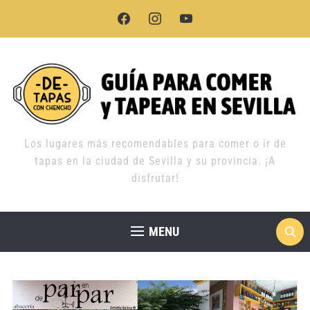
facebook
instagram
youtube
Los lugares más recomendables para comer o ir de
tapas en la ciudad de Sevilla y su provincia. ¡A
disfrutar!
MENU