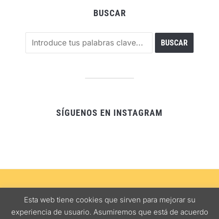
BUSCAR
SÍGUENOS EN INSTAGRAM
SEVILLA
ALJARAFE
COMER CON NIÑOS
RUTAS GASTRONÓMICAS
Esta web tiene cookies que sirven para mejorar su
NOTAS DE INTERÉS
MAPA BARES
experiencia de usuario. Asumiremos que está de acuerdo