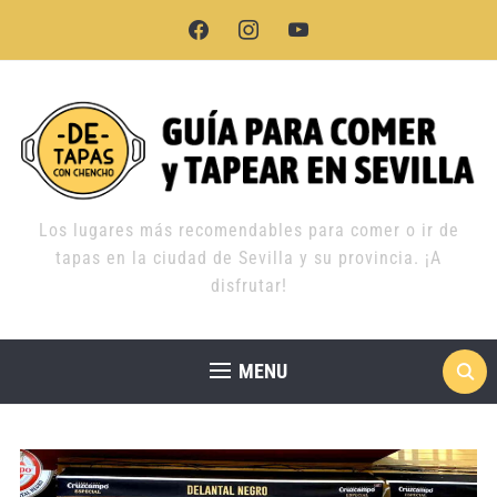
facebook
instagram
youtube
Los lugares más recomendables para comer o ir de
tapas en la ciudad de Sevilla y su provincia. ¡A
disfrutar!
MENU