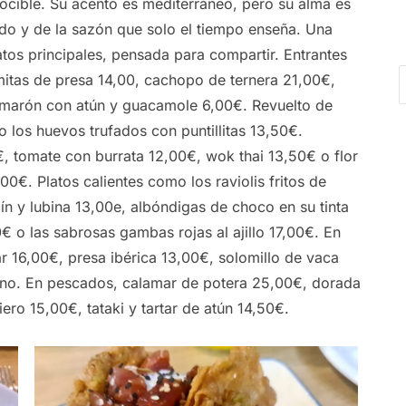
ocible. Su acento es mediterráneo, pero su alma es
ado y de la sazón que solo el tiempo enseña. Una
atos principales, pensada para compartir. Entrantes
mitas de presa 14,00, cachopo de ternera 21,00€,
 camarón con atún y guacamole 6,00€. Revuelto de
 los huevos trufados con puntillitas 13,50€.
, tomate con burrata 12,00€, wok thai 13,50€ o flor
€. Platos calientes como los raviolis fritos de
n y lubina 13,00e, albóndigas de choco en su tinta
 o las sabrosas gambas rojas al ajillo 17,00€. En
ar 16,00€, presa ibérica 13,00€, solomillo de vaca
ino. En pescados, calamar de potera 25,00€, dorada
ero 15,00€, tataki y tartar de atún 14,50€.