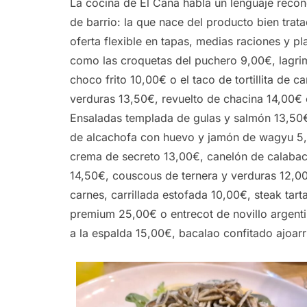
La cocina de El Caña habla un lenguaje recon
de barrio: la que nace del producto bien trat
oferta flexible en tapas, medias raciones y pl
como las croquetas del puchero 9,00€, lagri
choco frito 10,00€ o el taco de tortillita de
verduras 13,50€, revuelto de chacina 14,00€ o
Ensaladas templada de gulas y salmón 13,50€
de alcachofa con huevo y jamón de wagyu 5,00
crema de secreto 13,00€, canelón de calabací
14,50€, couscous de ternera y verduras 12,00€
carnes, carrillada estofada 10,00€, steak tart
premium 25,00€ o entrecot de novillo argent
a la espalda 15,00€, bacalao confitado ajoarri